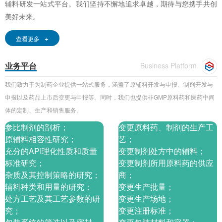
辅料研发一站式平台。我们坚持不懈地追求卓越，期待与您携手共创
美好未来。
+
查看更多
业务平台
Business Platform
我们致力于为制药企业提供一站式服务，涵盖了原辅料开发与申报、制剂开发与
申报以及药品上市后变更与申报等。同时，我们也提供非GMP原料药和医药中间
体的定制、生产和销售服务。
参比制剂的剖析；
变更原料药、制剂的生产工
原辅料相容性研究；
艺；
充分的API理化性质和质量
变更制剂处方中的辅料；
标准研究；
变更制剂所用原料药的供应
杂质及其控制策略的研究；
商；
辅料种类和用量的研究；
变更生产批量；
处方工艺及其工艺参数的研
变更生产场地；
究；
变更注册标准；