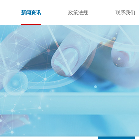
新闻资讯
政策法规
联系我们