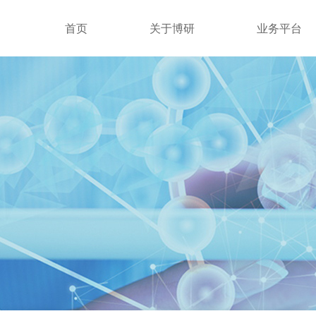
首页
关于博研
业务平台