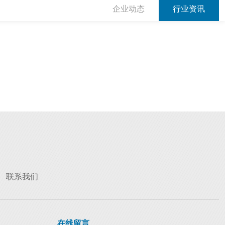
企业动态
行业资讯
联系我们
在线留言