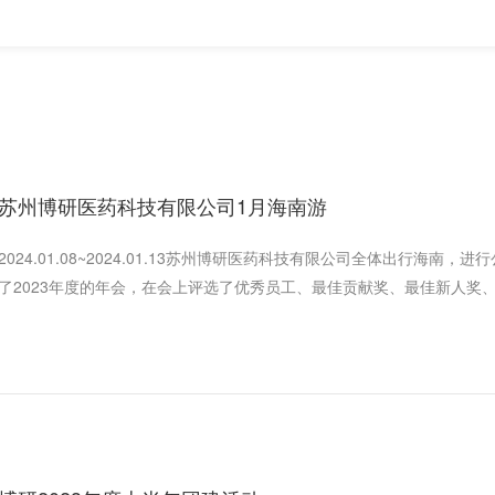
苏州博研医药科技有限公司1月海南游
2024.01.08~2024.01.13苏州博研医药科技有限公司全体出行海
了2023年度的年会，在会上评选了优秀员工、最佳贡献奖、最佳新人奖
束了公司的第一次异地团建，公司员工的干劲及凝聚力也得到了更大的提升