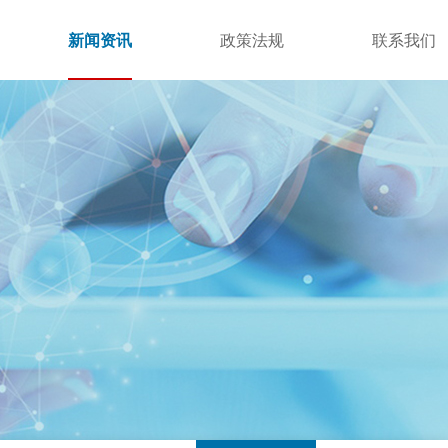
新闻资讯
政策法规
联系我们